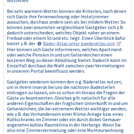
vorstellen.
Bei sehr warmem Wetter können die Kriterien, nach denen
sich Gäste ihre Ferienwohnung oder Hotelzimmer
aussuchen, durchaus andere sein als bei mildem Wetter. So
können zwei ansonsten vergleichbare Gastgeber sich z.B.
dadurch unterscheiden, welches Objekt näher an einem
Freibad oder einem Strand etc. liegt. Einen Überblick dafür
bietet z.B. der
Bäder-Atlas unter baederatlas.com
.
Hier können sich Gäste informieren, welches Apartment
oder welche Pension in und um Gelsenkirchen einen
kürzeren Weg zu dieser Abkühlung bietet. Dadurch kann im
Einzelfall durchaus die Wahl zwischen zwei Vermietungen
in unserem Portal beeinflusst werden.
Gastgeber wiederum können den o.g. Bäderatlas nutzen,
um in ihrem Inserat bei uns die nächsten Badestellen
eintragen zu lassen, um so schon im Voraus die Fragen der
Gäste zu beantworten. Gleiches gilt natürlich für alle
anderen Eigenschaften der fraglichen Unterkunft in und um
Gelsenkirchen, die bei extremem Wetter wichtiger werden,
wie z.B. das Vorhandensein einer Klima-Anlage bzw. eines
Kühlschranks im Zimmer oder ein durch dickes Gemäuer
angenehm kühles Raumklima in der Herberge. Wenn Sie
also eine Zimmervermietung oder eine Monteurwohnung