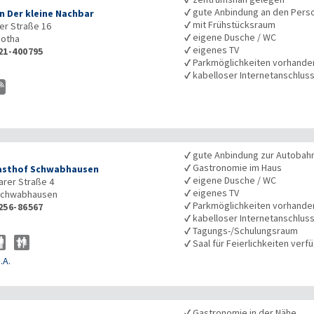
✓
gute Anbindung an den Pers
n Der kleine Nachbar
✓
mit Frühstücksraum
r Straße 16
✓
eigene Dusche / WC
otha
✓
eigenes TV
21-400795
✓
Parkmöglichkeiten vorhande
✓
kabelloser Internetanschlus
✓
gute Anbindung zur Autobah
✓
Gastronomie im Haus
asthof Schwabhausen
✓
eigene Dusche / WC
rer Straße 4
✓
eigenes TV
chwabhausen
✓
Parkmöglichkeiten vorhande
256-86567
✓
kabelloser Internetanschlus
✓
Tagungs-/Schulungsraum
✓
Saal für Feierlichkeiten verf
.A.
✓
Gastronomie in der Nähe