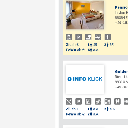
Pensio
In den 
99094
E
+49-15

Zi.
ab €:
1
45
2
85


FeWo
ab €:
4
a.A.

Golden
Ried 14
99310
A
+49-36
Zi.
ab €:
1
a.A.
2
a.A.


FeWo
ab €:
2
a.A.
