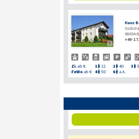
Haus B
Südstr
98694
I
+49-17

Zi.
ab €:
1
22
2
40
3



FeWo
ab €:
4
50
6
a.A.

