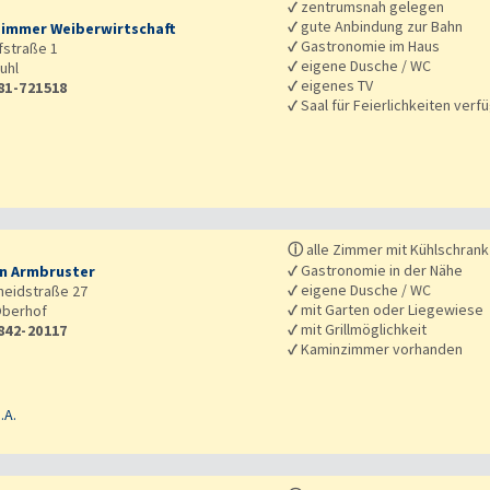
✓
zentrumsnah gelegen
✓
gute Anbindung zur Bahn
immer Weiberwirtschaft
✓
Gastronomie im Haus
straße 1
✓
eigene Dusche / WC
uhl
✓
eigenes TV
81-721518
✓
Saal für Feierlichkeiten verf
ⓘ
alle Zimmer mit Kühlschrank
✓
Gastronomie in der Nähe
n Armbruster
✓
eigene Dusche / WC
heidstraße 27
✓
mit Garten oder Liegewiese
berhof
✓
mit Grillmöglichkeit
842-20117
✓
Kaminzimmer vorhanden
.A.