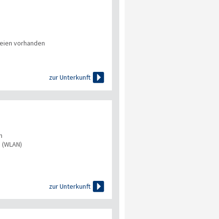
eien vorhanden

zur Unterkunft
n
s (WLAN)

zur Unterkunft