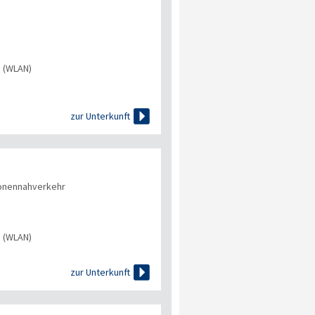
s (WLAN)

zur Unterkunft
onennahverkehr
s (WLAN)

zur Unterkunft