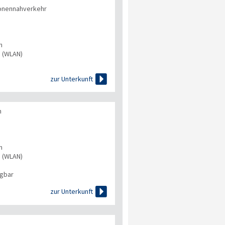
onennahverkehr
n
s (WLAN)

zur Unterkunft
n
n
s (WLAN)
ügbar

zur Unterkunft