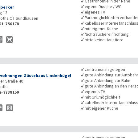
✓
Gastronomie in der Nähe
✓
eigene Dusche / WC
perker
✓
eigenes TV
g 13
✓
Parkmöglichkeiten vorhande
otha OT Sundhausen
✓
kabelloser Internetanschlus
21-756178
✓
mit eigener Küche
✓
Nichtrauchereinrichtung
✓
bitte keine Haustiere
✓
zentrumsnah gelegen
✓
gute Anbindung zur Autobah
wohnungen Gästehaus Lindenhügel
✓
gute Anbindung zur Bahn
er Straße 40
✓
gute Anbindung an den Pers
otha
✓
eigenes TV
2-7738150
✓
mit Grillmöglichkeit
✓
kabelloser Internetanschlus
✓
mit eigener Küche
✓
zentrumsnah gelegen