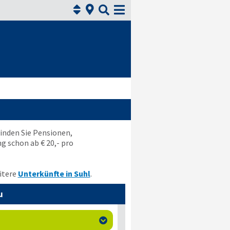



finden Sie Pensionen,
 schon ab € 20,- pro
itere
Unterkünfte in Suhl
.
u
