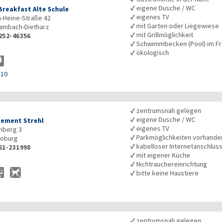
✓
eigene Dusche / WC
Breakfast Alte Schule
✓
eigenes TV
h-Heine-Straße 42
✓
mit Garten oder Liegewiese
ambach-Dietharz
✓
mit Grillmöglichkeit
252-46356
✓
Schwimmbecken (Pool) im Fr
✓
ökologisch
110
✓
zentrumsnah gelegen
✓
eigene Dusche / WC
ement Strehl
✓
eigenes TV
nberg 3
✓
Parkmöglichkeiten vorhande
oburg
✓
kabelloser Internetanschlus
61-231998
✓
mit eigener Küche
✓
Nichtrauchereinrichtung
✓
bitte keine Haustiere
✓
zentrumsnah gelegen