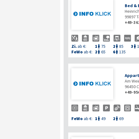
Bed & 
Heinric
99897
T
+49-36
Zi.
ab €:
1
75
2
85
3



FeWo
ab €:
2
65
6
135


Appart
Am Wei
96450
C
+49-95
FeWo
ab €:
1
49
2
69

