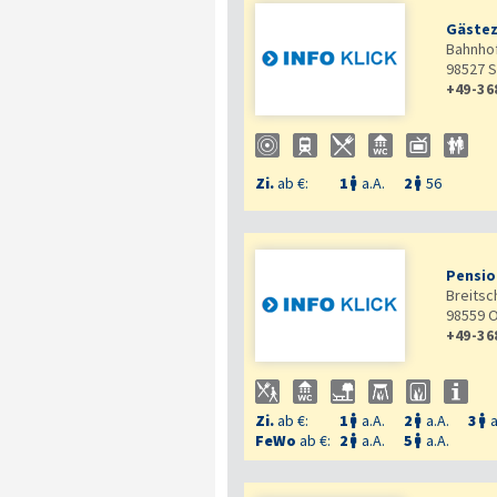
Gästez
Bahnhof
98527
S
+49-36
Zi.
ab €:
1
a.A.
2
56


Pensio
Breitsc
98559
O
+49-36
Zi.
ab €:
1
a.A.
2
a.A.
3
a



FeWo
ab €:
2
a.A.
5
a.A.

