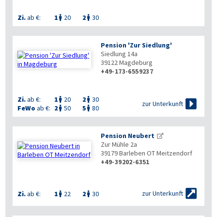
Zi.
ab €:
1
20
2
30


Pension 'Zur Siedlung'
Siedlung 14a
39122
Magdeburg
+49-173-6559237
Zi.
ab €:
1
20
2
30



zur Unterkunft
FeWo
ab €:
2
50
5
80


Pension Neubert
Zur Mühle 2a
39179
Barleben OT Meitzendorf
+49-39202-6351


zur Unterkunft
Zi.
ab €:
1
22
2
30

