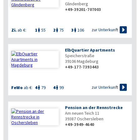
Glindenberg
+49-39201-707003

zur Unterkunft
Zi.
ab €:
1
55
2
75
3
106



ElbQuartier Apartments
Speicherstraße
39106
Magdeburg
+49-177-7393443


zur Unterkunft
FeWo
ab €:
4
79
4
99


Pension an der Rennstrecke
Am neuen Teich 11
39387
Oschersleben
+49-3949-4640