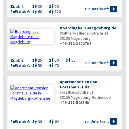
Zi.
ab €:
1
30
2
50



zur Unterkunft
FeWo
ab €:
2
60
6
120


Boardinghaus-Magdeburg.de
Walther-Rathenau-Straße 38
39106
Magdeburg
+49-172-3802764

Zi.
ab €:
1
25
2
50
3
55




zur Unterkunft
FeWo
ab €:
2
50
4
70


Apartment-Pension
Forsthaus51.de
Forsthausstraße 51
39126
Magdeburg-Rothensee
+49-391-503340


zur Unterkunft
FeWo
ab €:
1
39
4
64

