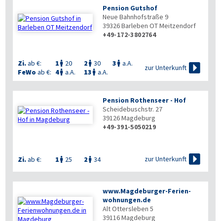
Pension Gutshof
Neue Bahnhofstraße 9
39326
Barleben OT Meitzendorf
+49-172-3802764

Zi.
ab €:
1
20
2
30
3
a.A.




zur Unterkunft
FeWo
ab €:
4
a.A.
13
a.A.


Pension Rothenseer - Hof
Scheidebuschstr. 27
39126
Magdeburg
+49-391-5050219


zur Unterkunft
Zi.
ab €:
1
25
2
34


www.Magdeburger-Ferien­
wohnungen.de
Alt Ottersleben 5
39116
Magdeburg