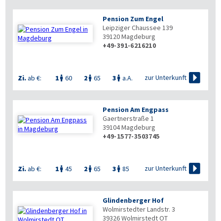
Pension Zum Engel
Leipziger Chaussee 139
39120
Magdeburg
+49-391-6216210

zur Unterkunft
Zi.
ab €:
1
60
2
65
3
a.A.



Pension Am Engpass
Gaertnerstraße 1
39104
Magdeburg
+49-1577-3503745


zur Unterkunft
Zi.
ab €:
1
45
2
65
3
85



Glindenberger Hof
Wolmirstedter Landstr. 3
39326
Wolmirstedt OT