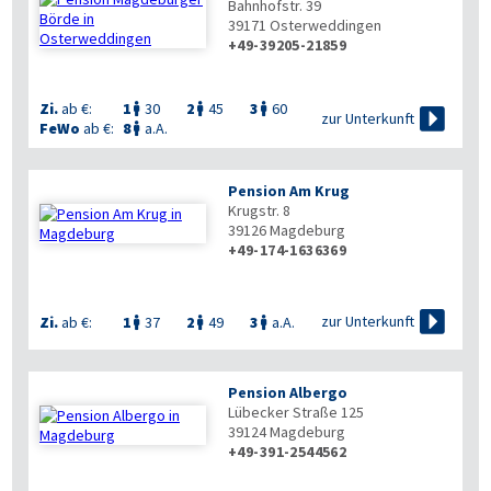
Bahnhofstr. 39
39171
Osterweddingen
+49-39205-21859

Zi.
ab €:
1
30
2
45
3
60




zur Unterkunft
FeWo
ab €:
8
a.A.

Pension Am Krug
Krugstr. 8
39126
Magdeburg
+49-174-1636369

zur Unterkunft
Zi.
ab €:
1
37
2
49
3
a.A.



Pension Albergo
Lübecker Straße 125
39124
Magdeburg
+49-391-2544562