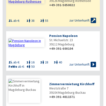
39126
Magdeburg-Rothensee
+49-391-5050022


zur Unterkunft
Zi.
ab €:
1
38
2
55


Pension Napoleon
St. Michaelstr. 23
39112
Magdeburg
+49-391-600104
Zi.
ab €:
1
16
2
28
3
40




zur Unterkunft
FeWo
ab €:
4
50

Zimmervermietung Kirchhoff
Weststraße 7
39104
Magdeburg-Buckau
+49-391-4011571