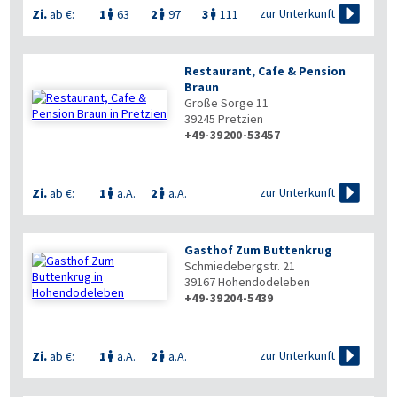

zur Unterkunft
Zi.
ab €:
1
63
2
97
3
111



Restaurant, Cafe & Pension
Braun
Große Sorge 11
39245
Pretzien
+49-39200-53457

zur Unterkunft
Zi.
ab €:
1
a.A.
2
a.A.


Gasthof Zum Buttenkrug
Schmiedebergstr. 21
39167
Hohendodeleben
+49-39204-5439

zur Unterkunft
Zi.
ab €:
1
a.A.
2
a.A.

