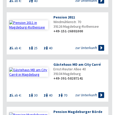

zur Unterkunft
Zi.
ab €:
2
40

Pension 2011
Windmühlenstr. 70
39126
Magdeburg-Rothensee
+49-151-26801000


zur Unterkunft
Zi.
ab €:
1
25
2
40


Gästehaus MD am City Carré
Ernst-Reuter Allee 40
39104
Magdeburg
+49-391-58287141

zur Unterkunft
Zi.
ab €:
1
30
2
40
3
70



Pension Magdeburger Börde