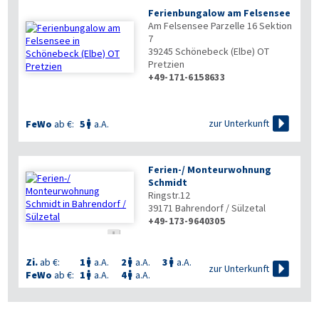
Ferienbungalow am Felsensee
Am Felsensee Parzelle 16 Sektion
7
39245
Schönebeck (Elbe) OT
Pretzien
+49-171-6158633

zur Unterkunft
FeWo
ab €:
5
a.A.

Ferien-/ Monteurwohnung
Schmidt
Ringstr.12
39171
Bahrendorf / Sülzetal
+49-173-9640305

Zi.
ab €:
1
a.A.
2
a.A.
3
a.A.




zur Unterkunft
FeWo
ab €:
1
a.A.
4
a.A.

