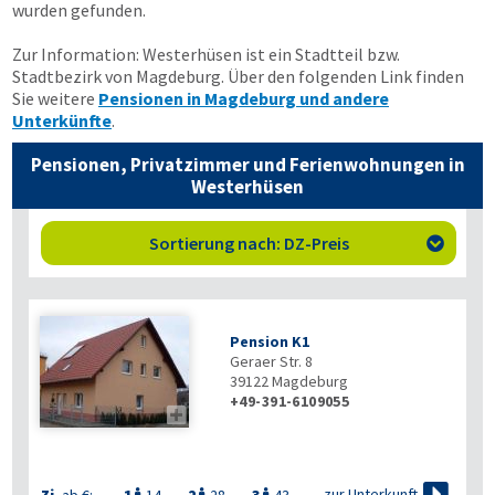
wurden gefunden.
Zur Information: Westerhüsen ist ein Stadtteil bzw.
Stadtbezirk von Magdeburg. Über den folgenden Link finden
Sie weitere
Pensionen in Magdeburg und andere
Unterkünfte
.
Pensionen, Privatzimmer und Ferienwohnungen in
Westerhüsen
Sortierung nach: DZ-Preis

Pension K1
Geraer Str. 8
39122
Magdeburg
+49-391-6109055


zur Unterkunft
Zi.
ab €:
1
14
2
28
3
43


