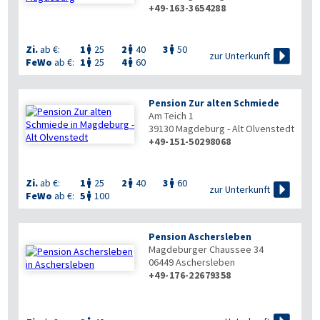
+49-163-3654288

Zi.
ab €:
1
25
2
40
3
50




zur Unterkunft
FeWo
ab €:
1
25
4
60


Pension Zur alten Schmiede
Am Teich 1
39130
Magdeburg - Alt Olvenstedt
+49-151-50298068
Zi.
ab €:
1
25
2
40
3
60




zur Unterkunft
FeWo
ab €:
5
100

Pension Aschersleben
Magdeburger Chaussee 34
06449
Aschersleben
+49-176-22679358