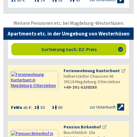
Weitere Pensionen etc. bei Magdeburg-Westerhüsen:
Apartments etc. in der Umgebung von Westerhüsen
Sortierung nach: DZ-Preis

Ferienwohnung Kunterbunt
Halberstädter Chaussee 66
39116
Magdeburg-Ottersleben
+49-391-6108380


zur Unterkunft
FeWo
ab €:
2
50
3
60


Pension Birkenhof
Buschfeldstr. 20a