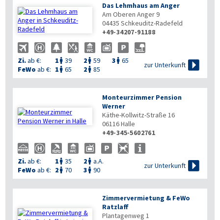
Das Lehmhaus am Anger
Am Oberen Anger 9
04435
Schkeuditz-Radefeld
+49-34207-91188

Zi.
ab €:
1
39
2
59
3
65




zur Unterkunft
FeWo
ab €:
1
65
2
85


Monteurzimmer Pension
Werner
Käthe-Kollwitz-Straße 16
06116
Halle
+49-345-5602761
Zi.
ab €:
1
35
2
a.A.



zur Unterkunft
FeWo
ab €:
2
70
3
90


Zimmervermietung & FeWo
Ratzlaff
Plantagenweg 1