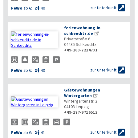

zur Unterkunft
FeWo
ab €:
2
40

ferienwohnung-in-
schkeuditz.de
Privatstraße 6
04435
Schkeuditz
+49-163-7224731


zur Unterkunft
FeWo
ab €:
2
40

Gästewohnungen
Wintergarten
Wintergartenstr. 2
04103
Leipzig
+49-177-9716512


zur Unterkunft
FeWo
ab €:
2
41
