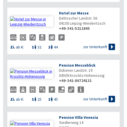
Hotel zur Messe
Delitzscher Landstr. 56
04158
Leipzig-Wiederitzsch
+49-341-5211845


zur Unterkunft
Zi.
ab €:
1
32
2
44


Pension Messeblick
Dübener Landstr. 19
04509
Krostitz-Hohenossig
+49-341-86724131

zur Unterkunft
Zi.
ab €:
1
25
2
45


Pension Villa Venezia
Siedlerweg 14