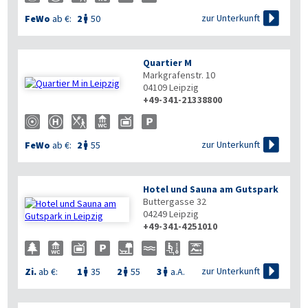

zur Unterkunft
FeWo
ab €:
2
50

Quartier M
Markgrafenstr. 10
04109
Leipzig
+49-341-21338800

zur Unterkunft
FeWo
ab €:
2
55

Hotel und Sauna am Gutspark
Buttergasse 32
04249
Leipzig
+49-341-4251010


zur Unterkunft
Zi.
ab €:
1
35
2
55
3
a.A.


