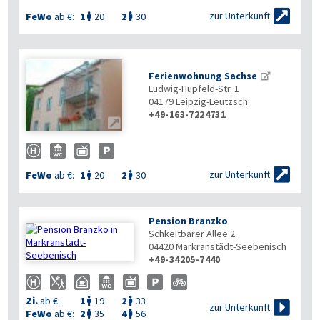

zur Unterkunft
FeWo
ab €:
1
20
2
30


Ferienwohnung Sachse
Ludwig-Hupfeld-Str. 1
04179
Leipzig-Leutzsch
+49-163-7224731


zur Unterkunft
FeWo
ab €:
1
20
2
30


Pension Branzko
Schkeitbarer Allee 2
04420
Markranstädt-Seebenisch
+49-34205-7440
Zi.
ab €:
1
19
2
33



zur Unterkunft
FeWo
ab €:
2
35
4
56

