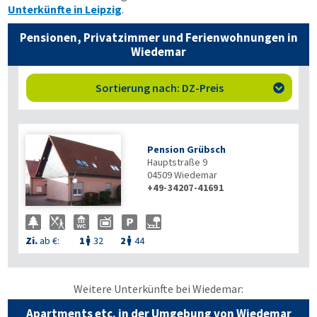
Unterkünfte in Leipzig
.
Pensionen, Privatzimmer und Ferienwohnungen in
Wiedemar
Sortierung nach: DZ-Preis

Pension Grübsch
Hauptstraße 9
04509
Wiedemar
+49-34207-41691
Zi.
ab €:
1
32
2
44


Weitere Unterkünfte bei Wiedemar:
Apartments etc. in der Umgebung von Wiedemar