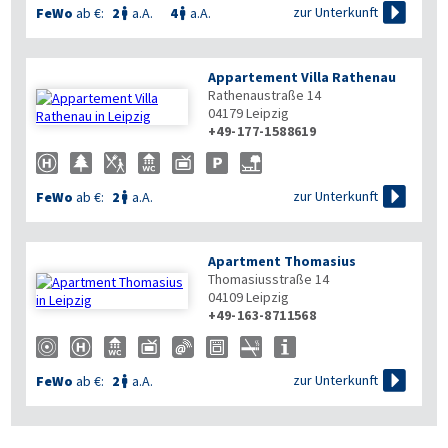

zur Unterkunft
FeWo
ab €:
2
a.A.
4
a.A.


Appartement Villa Rathenau
Rathenaustraße 14
04179
Leipzig
+49-177-1588619

zur Unterkunft
FeWo
ab €:
2
a.A.

Apartment Thomasius
Thomasiusstraße 14
04109
Leipzig
+49-163-8711568

zur Unterkunft
FeWo
ab €:
2
a.A.
