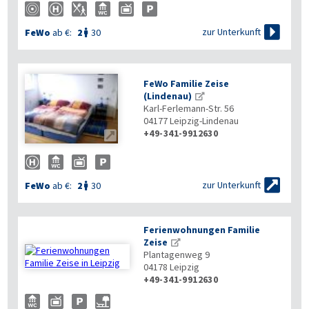

zur Unterkunft
FeWo
ab €:
2
30

FeWo Familie Zeise
(Lindenau)
Karl-Ferlemann-Str. 56
04177
Leipzig-Lindenau
+49-341-9912630


zur Unterkunft
FeWo
ab €:
2
30

Ferienwohnungen Familie
Zeise
Plantagenweg 9
04178
Leipzig
+49-341-9912630
