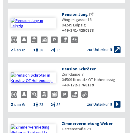
Pension Jung
Wingertgasse 18
04249
Leipzig
+49-341-4250773


zur Unterkunft
Zi.
ab €:
1
18
2
35


Pension Schröter
Zur Klause 7
04509
Krostitz OT Hohenossig
+49-172-3766139


zur Unterkunft
Zi.
ab €:
1
23
2
38


Zimmervermietung Weber
Gartenstraße 29