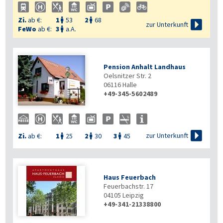
Zi.
ab €:
1
53
2
68



zur Unterkunft
FeWo
ab €:
3
a.A.

Pension Anhalt Landhaus
Oelsnitzer Str. 2
06116
Halle
+49-345-5602489

zur Unterkunft
Zi.
ab €:
1
25
2
30
3
45



Haus Feuerbach
Feuerbachstr. 17
04105
Leipzig
+49-341-21338800