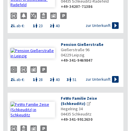
04435
Schkeuditz-Radefeld
+49-34207-71386

zur Unterkunft
Zi.
ab €:
1
23
2
40


Pension Gießerstraße
Gießerstraße 96
04229
Leipzig
+49-341-9469847


zur Unterkunft
Zi.
ab €:
1
28
2
40
3
51



FeWo Familie Zeise
(Schkeuditz)
Hegelring 34
04435
Schkeuditz
+49-341-9912630
