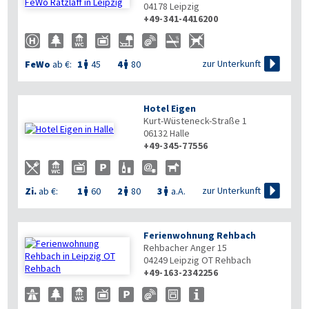
04178
Leipzig
+49-341-4416200

zur Unterkunft
FeWo
ab €:
1
45
4
80


Hotel Eigen
Kurt-Wüsteneck-Straße 1
06132
Halle
+49-345-77556

zur Unterkunft
Zi.
ab €:
1
60
2
80
3
a.A.



Ferienwohnung Rehbach
Rehbacher Anger 15
04249
Leipzig OT Rehbach
+49-163-2342256