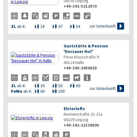
04158
Leipzig
+49-341-5212970

zur Unterkunft
Zi.
ab €:
1
18
2
47
3
54



Gaststätte & Pension
'Dessauer Hof'
Paracelsusstraße 9
06114
Halle
+49-345-2909028
Zi.
ab €:
1
30
2
50
3
60




zur Unterkunft
FeWo
ab €:
2
60
8
100


Elsterlofts
Nonnenstraße 21-21a
04229
Leipzig
+49-341-21338800