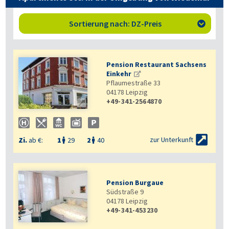
Sortierung nach: DZ-Preis

Pension Restaurant Sachsens
Einkehr
Pflaumestraße 33
04178
Leipzig
+49-341-2564870


zur Unterkunft
Zi.
ab €:
1
29
2
40


Pension Burgaue
Südstraße 9
04178
Leipzig
+49-341-453230