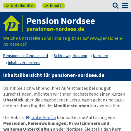

Unterkünfte
Inhalt


Pension Nordsee
Welche Unterseiten und Inhalte gibt es auf www.pensionen-
nordsee.de?
Pensionen in Deutschland
Schleswig-Holstein
Nordsee
Inhaltsverzeichnis
Inhaltsübersicht für pensionen-nordsee.de
Damit Sie sich während Ihres Aufenthaltes bei uns gut
zurechtfinden, möchten wir Ihnen nachstehend einen kurzen
Überblick
über die angebotenen Leistungen geben und dazu
die einzelnen Kapitel der
Menüleiste oben
kurz vorstellen:
Die Rubrik
Unterkünfte
beinhaltet die Auflistung von
Pensionen, Ferienwohnungen, Privatzimmern und
weiteren Unterkünften
an der Nordsee. Sie stellt den Kern