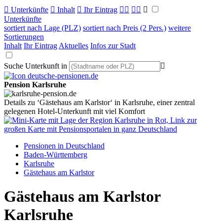

Unterkünfte

Inhalt

Ihr Eintrag



Unterkünfte
sortiert nach Lage (PLZ)
sortiert nach Preis (2 Pers.)
weitere
Sortierungen
Inhalt
Ihr Eintrag
Aktuelles
Infos zur Stadt
Suche Unterkunft in

Pension Karlsruhe
Details zu ‘Gästehaus am Karlstor‘ in Karlsruhe, einer zentral
gelegenen Hotel-Unterkunft mit viel Komfort
Pensionen in Deutschland
Baden-Württemberg
Karlsruhe
Gästehaus am Karlstor
Gästehaus am Karlstor
Karlsruhe