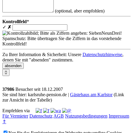
(optional, aber empfohlen)
Kontrollfeld
*
✓
✗
Spamschutz: Bitte übertragen Sie die Ziffern in das vorstehende
Kontrollfeld!
Zu Ihrer Information & Sicherheit: Unsere
Datenschutzhinweise
,
denen Sie mit "absenden" zustimmen.

37986
Besucher seit
1
8.1
2.2
0
0
7
Sie sind hier: karlsruhe-pension.de |
Gästehaus am Karlstor
(Link
zur Ansicht in der Tabelle)
Empfehlen via
Für Vermieter
Datenschutz
AGB
Nutzungsbedingungen
Impressum
⇑
Nur für das Funktionieren der Webseite notwendige Cookies