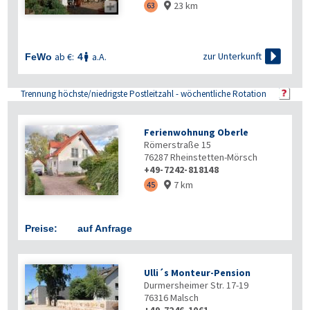
23 km

63


zur Unterkunft
ab €:
a.A.
FeWo
4

Trennung höchste/niedrigste Postleitzahl - wöchentliche Rotation
Ferienwohnung Oberle
Römerstraße 15
76287
Rheinstetten-Mörsch
+49-7242-818148
7 km
45

Preise:
auf Anfrage
Ulli´s Monteur-Pension
Durmersheimer Str. 17-19
76316
Malsch