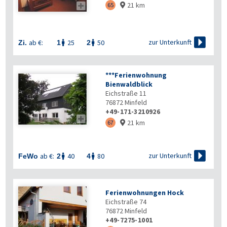
21 km

65


zur Unterkunft
ab €:
25
50
Zi.
1
2


***Ferienwohnung
Bienwaldblick
Eichstraße 11
76872
Minfeld
+49-171-3210926

21 km
67


zur Unterkunft
ab €:
40
80
FeWo
2
4


Ferienwohnungen Hock
Eichstraße 74
76872
Minfeld
+49-7275-1001