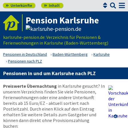


Unterkünfte
Inhalt


Pension Karlsruhe
karlsruhe-pension.de: Verzeichnis für Pensionen &
Ferienwohnungen in Karlsruhe (Baden-Württemberg)
Pensionen in Deutschland
Baden-Württemberg
Karlsruhe
Pensionen nach PLZ
Pensionen in und um Karlsruhe nach PLZ
Preiswerte Übernachtung
in Karlsruhe gesucht? In
unserem Verzeichnis finden Sie viele Pensionen,
Ferienwohnungen oder eine andere Unterkunft
bereits ab 15 Euro/EZ - aktuell sortiert nach
Postleitzahl. Durch einen Klick auf den Eintrag
erhalten Sie weitere Details zum Gastgeber und

können dann direkt ohne Provisionszahlung
buchen: