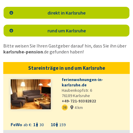
direkt in Karlsruhe

rund um Karlsruhe

Bitte weisen Sie Ihren Gastgeber darauf hin, dass Sie ihn über
karlsruhe-pension
.de
gefunden haben!
Stareinträge in und um Karlsruhe
ferienwohnungen-in-
karlsruhe.de
Haubenkopfstr. 6
76189
Karlsruhe
+49-721-93382822
4 km
38

ab €:
30
159
FeWo
1
10

