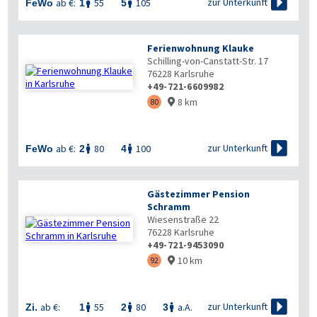

zur Unterkunft
ab €:
55
105
FeWo
1
5


Ferienwohnung Klauke
Schilling-von-Canstatt-Str. 17
76228
Karlsruhe
+49-721-6609982
8 km
80


zur Unterkunft
ab €:
80
100
FeWo
2
4


Gästezimmer Pension
Schramm
Wiesenstraße 22
76228
Karlsruhe
+49-721-9453090
10 km
92


zur Unterkunft
ab €:
55
80
a.A.
Zi.
1
2
3


