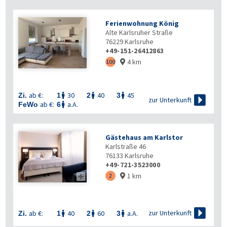
Ferienwohnung König
Alte Karlsruher Straße
76229
Karlsruhe
+49-151-26412863
4 km
100

ab €:
30
40
45
Zi.
1
2
3




zur Unterkunft
ab €:
a.A.
FeWo
6

Gästehaus am Karlstor
Karlstraße 46
76133
Karlsruhe
+49-721-3523000
1 km

2


zur Unterkunft
ab €:
40
60
a.A.
Zi.
1
2
3


