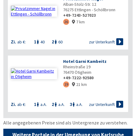
Alban-Stolz-Str. 12
76275
Ettlingen - Schöllbronn
+49-7243-527023
7 km
26


zur Unterkunft
ab €:
40
60
Zi.
1
2


Hotel Garni Kambeitz
Rheinstraße 19
76470
Ötigheim
+49-7222-92580
21 km
19


zur Unterkunft
ab €:
a.A.
a.A.
a.A.
Zi.
1
2
3



Alle angegebenen Preise sind als Untergrenze zu verstehen.
Weitere Portale in der Umgebung von Karlsruhe