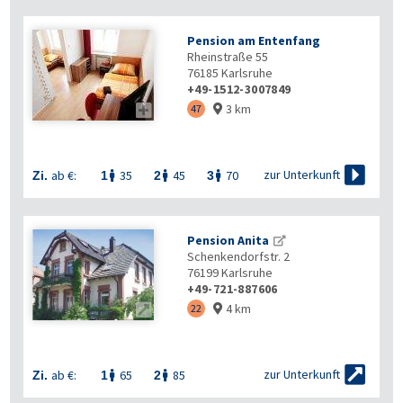
Pension am Entenfang
Rheinstraße 55
76185
Karlsruhe
+49-1512-3007849
3 km

47


zur Unterkunft
ab €:
35
45
70
Zi.
1
2
3



Pension Anita
Schenkendorfstr. 2
76199
Karlsruhe
+49-721-887606
4 km

22


zur Unterkunft
ab €:
65
85
Zi.
1
2

