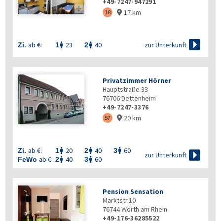
+49-7247-947291

17 km
18


zur Unterkunft
ab €:
23
40
Zi.
1
2


Privatzimmer Hörner
Hauptstraße 33
76706
Dettenheim
+49-7247-3376
20 km
57

ab €:
20
40
60
Zi.
1
2
3




zur Unterkunft
ab €:
40
60
FeWo
2
3


Pension Sensation
Marktstr.10
76744
Wörth am Rhein
+49-176-36285522