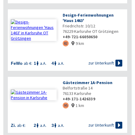
Design-Ferienwohnungen
'Haus 1463'
Friedrichstr. 10/12
76229
Karlsruhe OT Grötzingen
+49-721-66050650
9 km
82


zur Unterkunft
ab €:
a.A.
a.A.
FeWo
1
4


Gästezimmer 1A-Pension
Belfortstraße 14
76133
Karlsruhe
+49-171-1426339
1 km
95


zur Unterkunft
ab €:
a.A.
a.A.
Zi.
2
3

