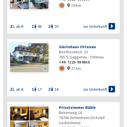
19 km
72


zur Unterkunft
ab €:
48
70
Zi.
1
2


Gästehaus Ottenau
Beethovenstr. 23
76571
Gaggenau - Ottenau
+49-7225-984868
27 km

44


zur Unterkunft
ab €:
17
34
Zi.
1
2


Privatzimmer Rühle
Birkenweg 16
76706
Dettenheim (Ortsteil
Liedolsheim)