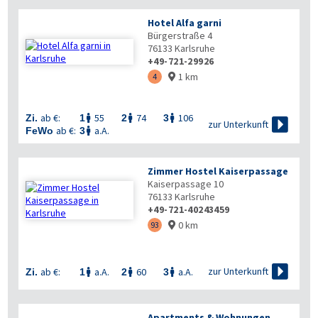
Hotel Alfa garni
Bürgerstraße 4
76133
Karlsruhe
+49-721-29926
1 km
4

ab €:
55
74
106
Zi.
1
2
3




zur Unterkunft
ab €:
a.A.
FeWo
3

Zimmer Hostel Kaiserpassage
Kaiserpassage 10
76133
Karlsruhe
+49-721-40243459
0 km
93


zur Unterkunft
ab €:
a.A.
60
a.A.
Zi.
1
2
3



Apartments & Wohnungen