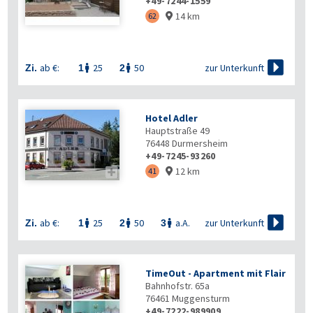
+49-7244-1559
14 km
62


zur Unterkunft
ab €:
25
50
Zi.
1
2


Hotel Adler
Hauptstraße 49
76448
Durmersheim
+49-7245-93260
12 km

41


zur Unterkunft
ab €:
25
50
a.A.
Zi.
1
2
3



TimeOut - Apartment mit Flair
Bahnhofstr. 65a
76461
Muggensturm
+49-7222-989909