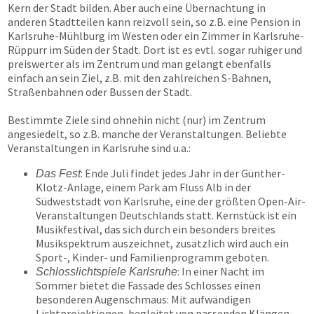
Kern der Stadt bilden. Aber auch eine Übernachtung in
anderen Stadtteilen kann reizvoll sein, so z.B. eine Pension in
Karlsruhe-Mühlburg im Westen oder ein Zimmer in Karlsruhe-
Rüppurr im Süden der Stadt. Dort ist es evtl. sogar ruhiger und
preiswerter als im Zentrum und man gelangt ebenfalls
einfach an sein Ziel, z.B. mit den zahlreichen S-Bahnen,
Straßenbahnen oder Bussen der Stadt.
Bestimmte Ziele sind ohnehin nicht (nur) im Zentrum
angesiedelt, so z.B. manche der Veranstaltungen. Beliebte
Veranstaltungen in Karlsruhe sind u.a.:
: Ende Juli findet jedes Jahr in der Günther-
Das Fest
Klotz-Anlage, einem Park am Fluss Alb in der
Südweststadt von Karlsruhe, eine der größten Open-Air-
Veranstaltungen Deutschlands statt. Kernstück ist ein
Musikfestival, das sich durch ein besonders breites
Musikspektrum auszeichnet, zusätzlich wird auch ein
Sport-, Kinder- und Familienprogramm geboten.
: In einer Nacht im
Schlosslichtspiele Karlsruhe
Sommer bietet die Fassade des Schlosses einen
besonderen Augenschmaus: Mit aufwändigen
Lichtprojektionen, begleitet von passenden Klängen,