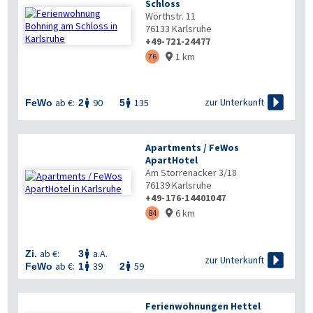
Schloss
Wörthstr. 11
76133
Karlsruhe
+49-721-24477
1 km
76


zur Unterkunft
ab €:
90
135
FeWo
2
5


Apartments / FeWos
ApartHotel
Am Storrenacker 3/18
76139
Karlsruhe
+49-176-14401047
6 km
84

ab €:
a.A.
Zi.
3


zur Unterkunft
ab €:
39
59
FeWo
1
2


Ferienwohnungen Hettel