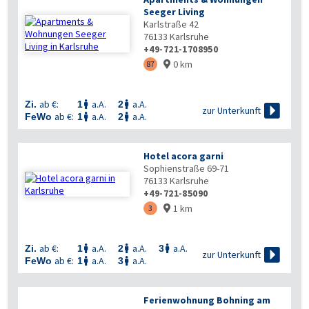
Seeger Living
Karlstraße 42
76133
Karlsruhe
+49-721-1708950
0 km
87

ab €:
a.A.
a.A.
Zi.
1
2



zur Unterkunft
ab €:
a.A.
a.A.
FeWo
1
2


Hotel acora garni
Sophienstraße 69-71
76133
Karlsruhe
+49-721-85090
1 km
3

ab €:
a.A.
a.A.
a.A.
Zi.
1
2
3




zur Unterkunft
ab €:
a.A.
a.A.
FeWo
1
3


Ferienwohnung Bohning am