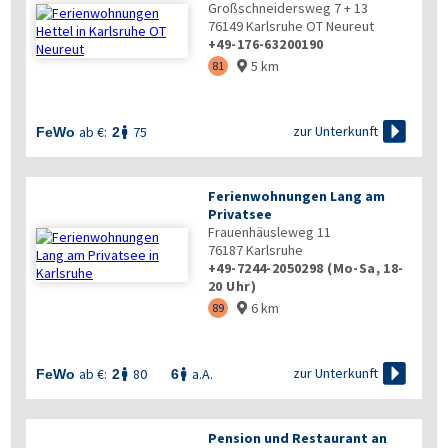
Großschneidersweg 7 + 13
76149
Karlsruhe OT Neureut
+49-176-63200190
5 km
81


zur Unterkunft
ab €:
75
FeWo
2

Ferienwohnungen Lang am
Privatsee
Frauenhäusleweg 11
76187
Karlsruhe
+49-7244-2050298 (Mo-Sa, 18-
20 Uhr)
6 km
89


zur Unterkunft
ab €:
80
a.A.
FeWo
2
6


Pension und Restaurant an