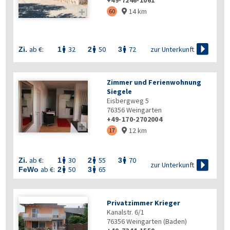
+49-7246-1061
14 km

60


zur Unterkunft
ab €:
32
50
72
Zi.
1
2
3



Zimmer und Ferienwohnung
Siegele
Eisbergweg 5
76356
Weingarten
+49-170-2702004

12 km
17

ab €:
30
55
70
Zi.
1
2
3




zur Unterkunft
ab €:
50
65
FeWo
2
3


Privatzimmer Krieger
Kanalstr. 6/1
76356
Weingarten (Baden)