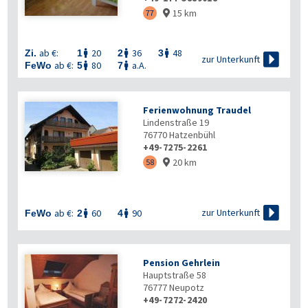
15 km
77

ab €:
20
36
48
Zi.
1
2
3




zur Unterkunft
ab €:
80
a.A.
FeWo
5
7


Ferienwohnung Traudel
Lindenstraße 19
76770
Hatzenbühl
+49-7275-2261
20 km
58


zur Unterkunft
ab €:
60
90
FeWo
2
4


Pension Gehrlein
Hauptstraße 58
76777
Neupotz
+49-7272-2420