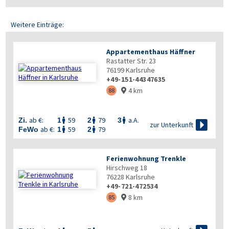
Weitere Einträge:
Appartementhaus Häffner
Rastatter Str. 23
76199
Karlsruhe
+49-151-44347635
4 km
88

ab €:
59
79
a.A.
Zi.
1
2
3




zur Unterkunft
ab €:
59
79
FeWo
1
2


Ferienwohnung Trenkle
Hirschweg 18
76228
Karlsruhe
+49-721-472534
8 km
85
