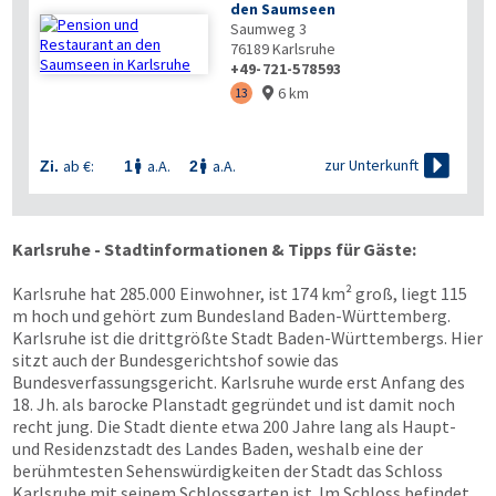
den Saumseen
Saumweg 3
76189
Karlsruhe
+49-721-578593
6 km
13


zur Unterkunft
ab €:
a.A.
a.A.
Zi.
1
2


Karlsruhe - Stadtinformationen & Tipps für Gäste:
Karlsruhe hat 285.000 Einwohner, ist 174 km² groß, liegt 115
m hoch und gehört zum Bundesland Baden-Württemberg.
Karlsruhe ist die drittgrößte Stadt Baden-Württembergs. Hier
sitzt auch der Bundesgerichtshof sowie das
Bundesverfassungsgericht. Karlsruhe wurde erst Anfang des
18. Jh. als barocke Planstadt gegründet und ist damit noch
recht jung. Die Stadt diente etwa 200 Jahre lang als Haupt-
und Residenzstadt des Landes Baden, weshalb eine der
berühmtesten Sehenswürdigkeiten der Stadt das Schloss
Karlsruhe mit seinem Schlossgarten ist. Im Schloss befindet