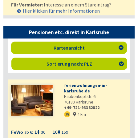
Für Vermieter:
Interesse an einem Stareintrag?
Hier klicken für mehr
Informationen
Pensionen etc. direkt in Karlsruhe
Kartenansicht

Sortierung nach: PLZ

ferienwohnungen-in-
karlsruhe.de
Haubenkopfstr. 6
76189
Karlsruhe
+49-721-93382822
4 km
38

ab €:
30
159
FeWo
1
10

