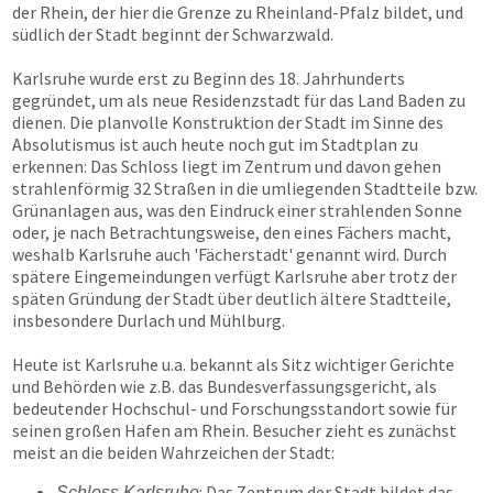
der Rhein, der hier die Grenze zu Rheinland-Pfalz bildet, und
südlich der Stadt beginnt der Schwarzwald.
Karlsruhe wurde erst zu Beginn des 18. Jahrhunderts
gegründet, um als neue Residenzstadt für das Land Baden zu
dienen. Die planvolle Konstruktion der Stadt im Sinne des
Absolutismus ist auch heute noch gut im Stadtplan zu
erkennen: Das Schloss liegt im Zentrum und davon gehen
strahlenförmig 32 Straßen in die umliegenden Stadtteile bzw.
Grünanlagen aus, was den Eindruck einer strahlenden Sonne
oder, je nach Betrachtungsweise, den eines Fächers macht,
weshalb Karlsruhe auch 'Fächerstadt' genannt wird. Durch
spätere Eingemeindungen verfügt Karlsruhe aber trotz der
späten Gründung der Stadt über deutlich ältere Stadtteile,
insbesondere Durlach und Mühlburg.
Heute ist Karlsruhe u.a. bekannt als Sitz wichtiger Gerichte
und Behörden wie z.B. das Bundesverfassungsgericht, als
bedeutender Hochschul- und Forschungsstandort sowie für
seinen großen Hafen am Rhein. Besucher zieht es zunächst
meist an die beiden Wahrzeichen der Stadt:
: Das Zentrum der Stadt bildet das
Schloss Karlsruhe