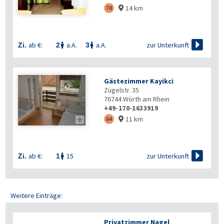
14 km
78


zur Unterkunft
ab €:
a.A.
a.A.
Zi.
2
3


Gästezimmer Kayikci
Zügelstr. 35
76744
Wörth am Rhein
+49-170-1633919
11 km

64


zur Unterkunft
ab €:
15
Zi.
1

Weitere Einträge:
Privatzimmer Nagel