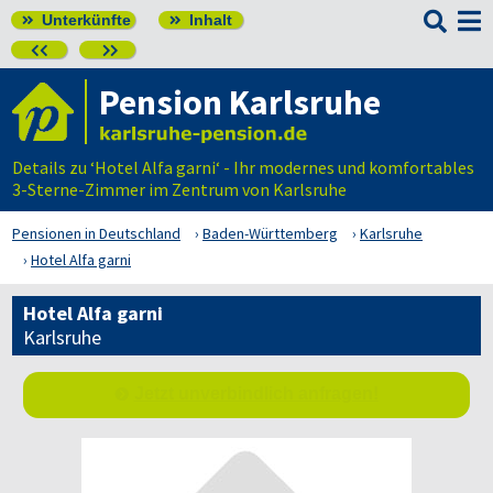

Unterkünfte
Inhalt




Pension Karlsruhe
Details zu ‘Hotel Alfa garni‘ - Ihr modernes und komfortables
3-Sterne-Zimmer im Zentrum von Karlsruhe
Pensionen in Deutschland
Baden-Württemberg
Karlsruhe
Hotel Alfa garni
Hotel Alfa garni
Karlsruhe
Jetzt unverbindlich anfragen!