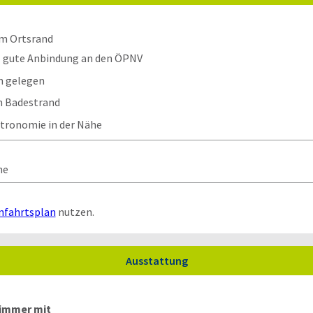
am Ortsrand
gute Anbindung an den ÖPNV
n gelegen
 Badestrand
tronomie in der Nähe
he
nfahrtsplan
nutzen.
Ausstattung
zimmer mit