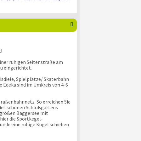

!
iner ruhigen Seitenstraße am
u eingerichtet.
isdiele, Spielplätze/ Skaterbahn
ie Edeka sind im Umkreis von 4-6
traßenbahnnetz. So erreichen Sie
 des schönen Schloßgartens
 großen Baggersee mit
ier die Sportkegel-
unde eine ruhige Kugel schieben