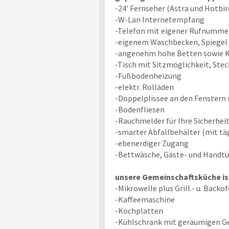
-24' Fernseher (Astra und Hotb
-W-Lan Internetempfang
-Telefon mit eigener Rufnummer
-eigenem Waschbecken, Spiegel
-angenehm hohe Betten sowie K
-Tisch mit Sitzmöglichkeit, Ste
-Fußbodenheizung
-elektr. Rolläden
-Doppelplissee an den Fenstern (
-Bodenfliesen
-Rauchmelder für Ihre Sicherhei
-smarter Abfallbehälter (mit tä
-ebenerdiger Zugang
-Bettwäsche, Gäste- und Handtüc
unsere Gemeinschaftsküche is
-Mikrowelle plus Grill.- u. Backo
-Kaffeemaschine
-Kochplatten
-Kühlschrank mit geräumigen Ge