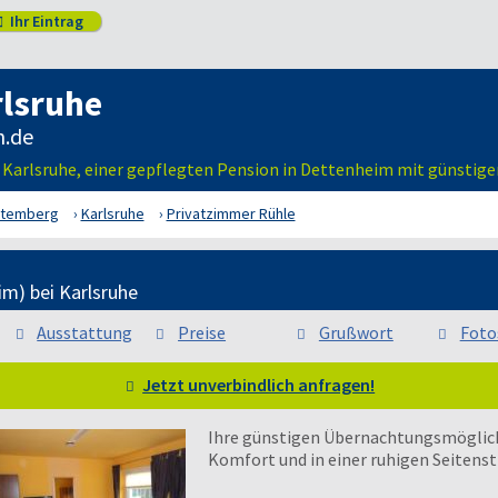
Ihr Eintrag

rlsruhe
i Karlsruhe, einer gepflegten Pension in Dettenheim mit günsti
ttemberg
Karlsruhe
Privatzimmer Rühle
im) bei Karlsruhe
Ausstattung
Preise
Grußwort
Foto
Jetzt unverbindlich anfragen!
Ihre günstigen Übernachtungsmöglich
Komfort und in einer ruhigen Seitens