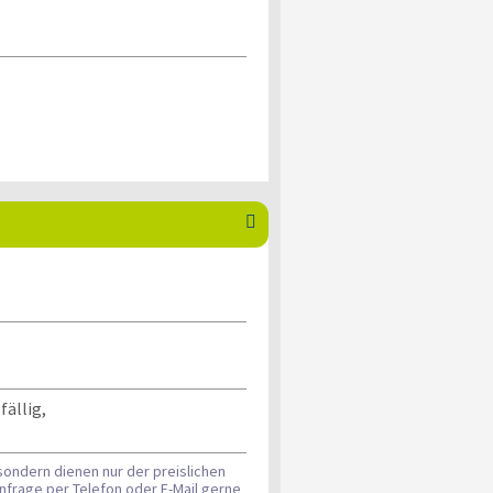

fällig,
sondern dienen nur der preislichen
nfrage per Telefon oder E-Mail gerne