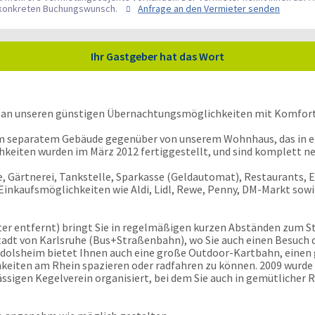
en konkreten Buchungswunsch.
Anfrage an den Vermieter senden
Ihr Gastgeber hat das Wort
sse an unseren günstigen Übernachtungsmöglichkeiten mit Komfort
em separatem Gebäude gegenüber von unserem Wohnhaus, das in e
chkeiten wurden im März 2012 fertiggestellt, und sind komplett ne
, Gärtnerei, Tankstelle, Sparkasse (Geldautomat), Restaurants, E
n. Einkaufsmöglichkeiten wie Aldi, Lidl, Rewe, Penny, DM-Markt sow
tter entfernt) bringt Sie in regelmäßigen kurzen Abständen zum S
stadt von Karlsruhe (Bus+Straßenbahn), wo Sie auch einen Besuch
dolsheim bietet Ihnen auch eine große Outdoor-Kartbahn, einen
eiten am Rhein spazieren oder radfahren zu können. 2009 wurde h
sigen Kegelverein organisiert, bei dem Sie auch in gemütlicher R