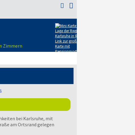

gen Zimmern
s
keiten bei Karlsruhe, mit
traße am Ortsrand gelegen