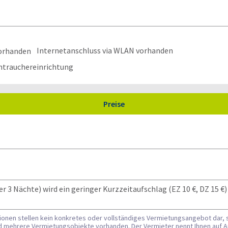
Internetanschluss via WLAN vorhanden
htrauchereinrichtung
Preise
3 Nächte) wird ein geringer Kurzzeitaufschlag (EZ 10 €, DZ 15 €) 
tionen stellen kein konkretes oder vollständiges Vermietungsangebot dar, 
nd mehrere Vermietungsobjekte vorhanden. Der Vermieter nennt Ihnen auf A