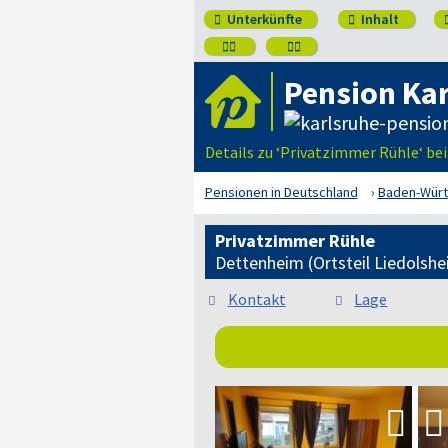
Unterkünfte
Inhalt




Pension Ka
Details zu ‘Privatzimmer Rühle‘ be
Pensionen in Deutschland
Baden-Wür
Privatzimmer Rühle
Dettenheim (Ortsteil Liedolshe
Kontakt
Lage

