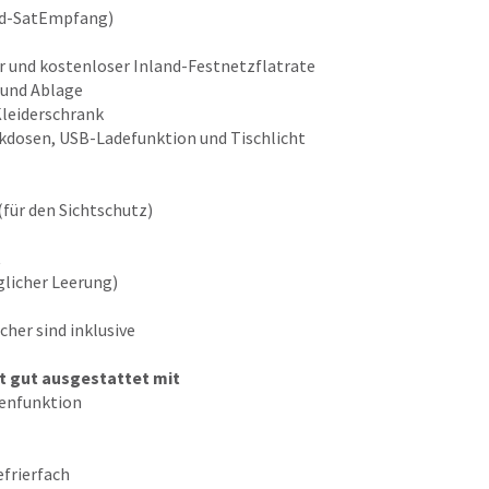
ird-SatEmpfang)
 und kostenloser Inland-Festnetzflatrate
 und Ablage
leiderschrank
ckdosen, USB-Ladefunktion und Tischlicht
für den Sichtschutz)
t
glicher Leerung)
her sind inklusive
t gut ausgestattet mit
fenfunktion
frierfach