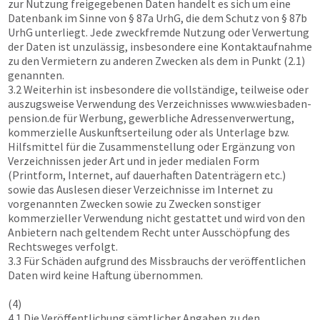
zur Nutzung freigegebenen Daten handelt es sich um eine
Datenbank im Sinne von § 87a UrhG, die dem Schutz von § 87b
UrhG unterliegt. Jede zweckfremde Nutzung oder Verwertung
der Daten ist unzulässig, insbesondere eine Kontaktaufnahme
zu den Vermietern zu anderen Zwecken als dem in Punkt (2.1)
genannten.
3.2 Weiterhin ist insbesondere die vollständige, teilweise oder
auszugsweise Verwendung des Verzeichnisses
www.wiesbaden-
pension.de
für Werbung, gewerbliche Adressenverwertung,
kommerzielle Auskunftserteilung oder als Unterlage bzw.
Hilfsmittel für die Zusammenstellung oder Ergänzung von
Verzeichnissen jeder Art und in jeder medialen Form
(Printform, Internet, auf dauerhaften Datenträgern etc.)
sowie das Auslesen dieser Verzeichnisse im Internet zu
vorgenannten Zwecken sowie zu Zwecken sonstiger
kommerzieller Verwendung nicht gestattet und wird von den
Anbietern nach geltendem Recht unter Ausschöpfung des
Rechtsweges verfolgt.
3.3 Für Schäden aufgrund des Missbrauchs der veröffentlichen
Daten wird keine Haftung übernommen.
(4)
4.1 Die Veröffentlichung sämtlicher Angaben zu den