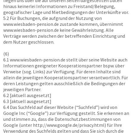
liegen uns über die auf unseren Seiten dargestellten Daten
hinaus keinerlei Informationen zu Freistand/Belegung,
geografischer Lage und Mietbedingungen der Unterkünfte vor.
5.2 Für Buchungen, die aufgrund der Nutzung von
www.wiesbaden-pension.de
zustande kommen, übernimmt
www.wiesbaden-pension.de
keine Gewährleistung. Alle
Verträge werden zwischen der betreffenden Einrichtung und
dem Nutzer geschlossen.
(6)
6.1
www.wiesbaden-pension.de
stellt über seine Website auch
Informationen geeigneter Kooperationspartner bspw. über
Verweise (sog. Links) zur Verfügung. Für deren Inhalte sind
allein die jeweiligen Kooperationspartner verantwortlich. Für
deren Leistungen gelten ausschließlich die Bedingungen der
jeweiligen Partner.
6.2 [aktuell ausgesetzt]
6.3 [aktuell ausgesetzt]
6.4 Das Suchfeld auf dieser Website (“Suchfeld”) wird von
Google Inc (“Google”) zur Verfügung gestellt. Sie erkennen an
und stimmen zu, dass die Datenschutzbestimmungen von
Google (unter http://www.google.de/privacy.html) für Ihre
Verwendung des Suchfelds gelten und dass Sie sich durch die