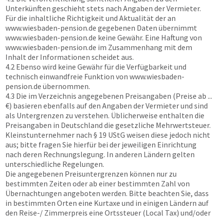
Unterkünften geschieht stets nach Angaben der Vermieter.
Für die inhaltliche Richtigkeit und Aktualität der an
www.wiesbaden-pension.de
gegebenen Daten übernimmt
www.wiesbaden-pension.de
keine Gewähr. Eine Haftung von
www.wiesbaden-pension.de
im Zusammenhang mit dem
Inhalt der Informationen scheidet aus.
4.2 Ebenso wird keine Gewähr für die Verfügbarkeit und
technisch einwandfreie Funktion von
www.wiesbaden-
pension.de
übernommen.
4.3 Die im Verzeichnis angegebenen Preisangaben (Preise ab ...
€) basieren ebenfalls auf den Angaben der Vermieter und sind
als Untergrenzen zu verstehen. Üblicherweise enthalten die
Preisangaben in Deutschland die gesetzliche Mehrwertsteuer.
Kleinstunternehmer nach § 19 UStG weisen diese jedoch nicht
aus; bitte fragen Sie hierfür bei der jeweiligen Einrichtung
nach deren Rechnungslegung. In anderen Ländern gelten
unterschiedliche Regelungen.
Die angegebenen Preisuntergrenzen können nur zu
bestimmten Zeiten oder ab einer bestimmten Zahl von
Übernachtungen angeboten werden. Bitte beachten Sie, dass
in bestimmten Orten eine Kurtaxe und in einigen Ländern auf
den Reise-/ Zimmerpreis eine Ortssteuer (Local Tax) und/oder