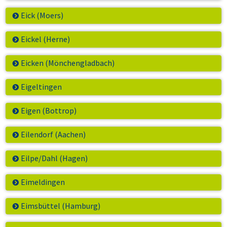
Eick (Moers)
Eickel (Herne)
Eicken (Mönchengladbach)
Eigeltingen
Eigen (Bottrop)
Eilendorf (Aachen)
Eilpe/Dahl (Hagen)
Eimeldingen
Eimsbüttel (Hamburg)