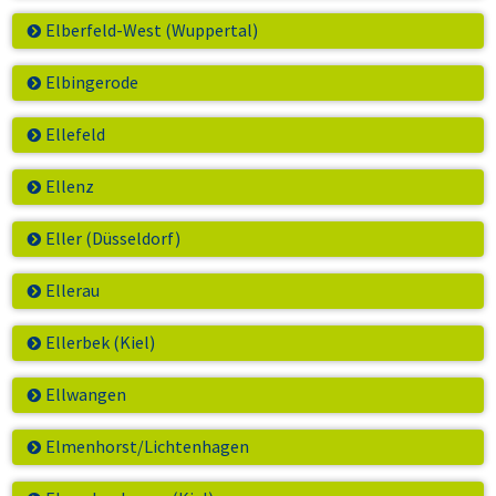
Elberfeld-West (Wuppertal)
Elbingerode
Ellefeld
Ellenz
Eller (Düsseldorf)
Ellerau
Ellerbek (Kiel)
Ellwangen
Elmenhorst/Lichtenhagen