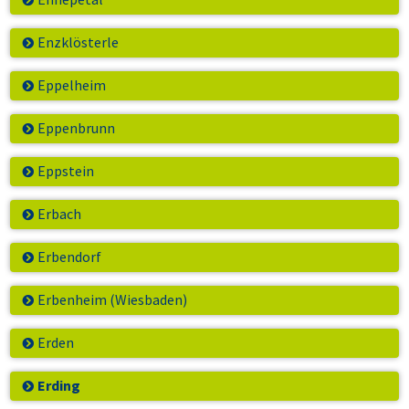
Enzklösterle
Eppelheim
Eppenbrunn
Eppstein
Erbach
Erbendorf
Erbenheim (Wiesbaden)
Erden
Erding