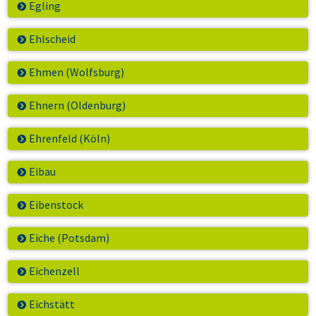
Egling
Ehlscheid
Ehmen (Wolfsburg)
Ehnern (Oldenburg)
Ehrenfeld (Köln)
Eibau
Eibenstock
Eiche (Potsdam)
Eichenzell
Eichstätt