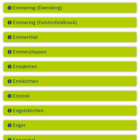
Emmering (Ebersberg)
Emmering (Fürstenfeldbruck)
Emmerthal
Emmerzhausen
Emsdetten
Emskirchen
Emstek
Engelskirchen
Enger
Ennepetal