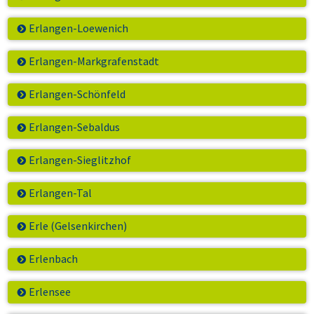
Erlangen-Loewenich
Erlangen-Markgrafenstadt
Erlangen-Schönfeld
Erlangen-Sebaldus
Erlangen-Sieglitzhof
Erlangen-Tal
Erle (Gelsenkirchen)
Erlenbach
Erlensee