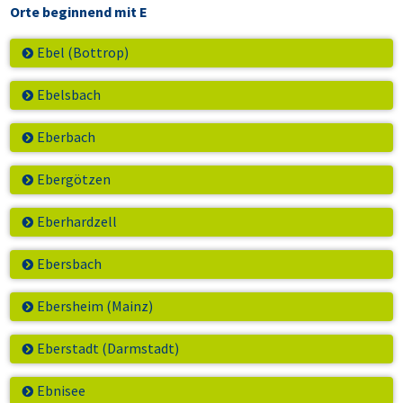
Orte beginnend mit E
Ebel (Bottrop)
Ebelsbach
Eberbach
Ebergötzen
Eberhardzell
Ebersbach
Ebersheim (Mainz)
Eberstadt (Darmstadt)
Ebnisee