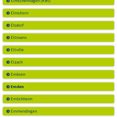
Elmschenhagen (Kiel)
Elmshorn
Elsdorf
Eltmann
Eltville
Elzach
Embsen
Emden
Emlichheim
Emmendingen