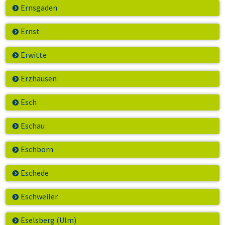
Ernsgaden
Ernst
Erwitte
Erzhausen
Esch
Eschau
Eschborn
Eschede
Eschweiler
Eselsberg (Ulm)