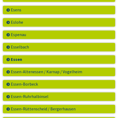
Esens
Eslohe
Espenau
Esselbach
Essen
Essen-Altenessen / Karnap / Vogelheim
Essen-Borbeck
Essen-Ruhrhalbinsel
Essen-Rüttenscheid / Bergerhausen