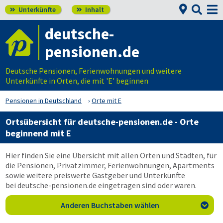


Unterkünfte
Inhalt


deutsche-
pensionen.de
Deutsche Pensionen, Ferienwohnungen und weitere
Unterkünfte in Orten, die mit 'E' beginnen
Pensionen in Deutschland
Orte mit E
Ortsübersicht für
deutsche-pensionen.de
- Orte
beginnend mit E
Hier finden Sie eine Übersicht mit allen Orten und Städten, für
die Pensionen, Privatzimmer, Ferienwohnungen, Apartments
sowie weitere preiswerte Gastgeber und Unterkünfte
bei
deutsche-pensionen.de
eingetragen sind oder waren.
Anderen Buchstaben wählen
