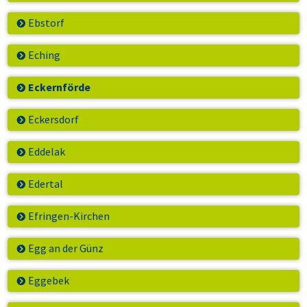
Ebstorf
Eching
Eckernförde
Eckersdorf
Eddelak
Edertal
Efringen-Kirchen
Egg an der Günz
Eggebek