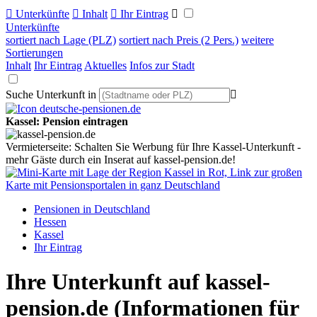

Unterkünfte

Inhalt

Ihr Eintrag

Unterkünfte
sortiert nach Lage (PLZ)
sortiert nach Preis (2 Pers.)
weitere
Sortierungen
Inhalt
Ihr Eintrag
Aktuelles
Infos zur Stadt
Suche Unterkunft in

Kassel: Pension eintragen
Vermieterseite: Schalten Sie Werbung für Ihre Kassel-Unterkunft -
mehr Gäste durch ein Inserat auf kassel-pension.de!
Pensionen in Deutschland
Hessen
Kassel
Ihr Eintrag
Ihre Unterkunft auf kassel-
pension.de
(Informationen für