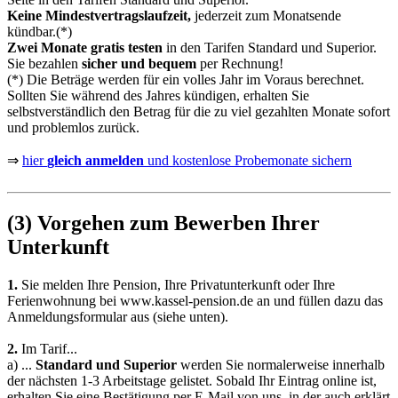
Keine Mindestvertragslaufzeit,
jederzeit zum Monatsende
kündbar.(*)
Zwei Monate gratis testen
in den Tarifen Standard und Superior.
Sie bezahlen
sicher und bequem
per Rechnung!
(*) Die Beträge werden für ein volles Jahr im Voraus berechnet.
Sollten Sie während des Jahres kündigen, erhalten Sie
selbstverständlich den Betrag für die zu viel gezahlten Monate sofort
und problemlos zurück.
⇒
hier
gleich anmelden
und kostenlose Probemonate sichern
(3) Vorgehen zum Bewerben Ihrer
Unterkunft
1.
Sie melden Ihre Pension, Ihre Privatunterkunft oder Ihre
Ferienwohnung bei
www.kassel-pension.de
an und füllen dazu das
Anmeldungsformular aus (siehe unten).
2.
Im Tarif...
a)
...
Standard und Superior
werden Sie normalerweise innerhalb
der nächsten 1-3 Arbeitstage gelistet. Sobald Ihr Eintrag online ist,
erhalten Sie eine Bestätigung per E-Mail von uns, in der auch erklärt