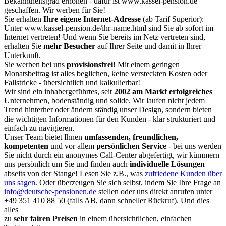
Bekanntheitsgrad erhöhen - dafür ist www.kassel-pension.de
geschaffen. Wir werben für Sie!
Sie erhalten
Ihre eigene Internet-Adresse
(ab Tarif Superior):
Unter www.kassel-pension.de/ihr-name.html sind Sie ab sofort im
Internet vertreten! Und wenn Sie bereits im Netz vertreten sind,
erhalten Sie
mehr Besucher
auf Ihrer Seite und damit in Ihrer
Unterkunft.
Sie werben bei uns
provisionsfrei
! Mit einem geringen
Monatsbeitrag ist alles beglichen, keine versteckten Kosten oder
Fallstricke - übersichtlich und kalkulierbar!
Wir sind ein inhabergeführtes, seit
2002 am Markt erfolgreiches
Unternehmen, bodenständig und solide. Wir laufen nicht jedem
Trend hinterher oder ändern ständig unser Design, sondern bieten
die wichtigen Informationen für den Kunden - klar strukturiert und
einfach zu navigieren.
Unser Team bietet Ihnen
umfassenden, freundlichen,
kompetenten
und vor allem
persönlichen Service
- bei uns werden
Sie nicht durch ein anonymes Call-Center abgefertigt, wir kümmern
uns persönlich um Sie und finden auch
individuelle Lösungen
abseits von der Stange! Lesen Sie z.B., was
zufriedene Kunden über
uns sagen
. Oder überzeugen Sie sich selbst, indem Sie Ihre Frage an
info@deutsche-pensionen.de
stellen oder uns direkt anrufen unter
+49 351 410 88 50
(falls AB, dann schneller Rückruf). Und dies
alles
zu
sehr fairen Preisen
in einem übersichtlichen, einfachen