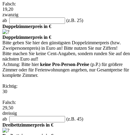
Falsch:
19,20
zwanzig
ab
(z.B. 25)
Doppelzimmerpreis in €
Doppelzimmerpreis in €
Bitte geben Sie hier den günstigsten Doppelzimmerpreis (bzw.
Zweipersonenpreis) in Euro an! Bitte nutzen Sie nur Ziffern!
Bitte machen Sie keine Cent-Angaben, sondern runden Sie auf den
nächsten Euro auf!
Achtung: Bitte hier
keine Pro-Person-Preise
(p.P.) für größere
Zimmer oder für Ferienwohnungen angeben, nur Gesamtpreise für
komplette Zimmer.
Richtig:
30
Falsch:
29,50
dreissig
ab
(z.B. 45)
Dreibettzimmerpreis in €